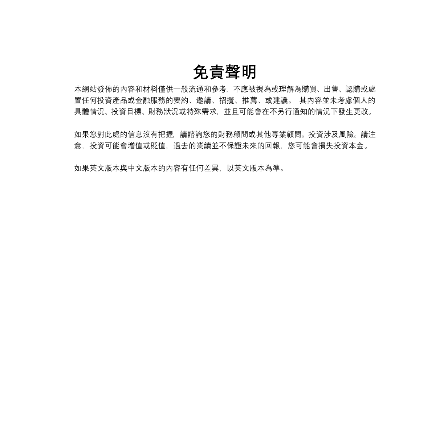
免責聲明
本網站發佈的內容和材料僅供一般流通和參考，不應被視為或理解為購買、出售、認購或處
置任何投資產品或金融服務的要約、邀請、招攬、推薦、或建議。
其內容並未考慮個人的
具體情況、投資目標、財務狀況或特殊需求，並且可能會在不另行通知的情況下發生更改。
如果您對此處的信息沒有把握，請諮詢您的財務顧問或其他專業顧問。投資涉及風險。請注
意，投資可能會增值或貶值，過去的業績並不保證未來的回報，您可能會損失投資本金。
如果英文版本與中文版本的內容有任何差異，以英文版本為準。